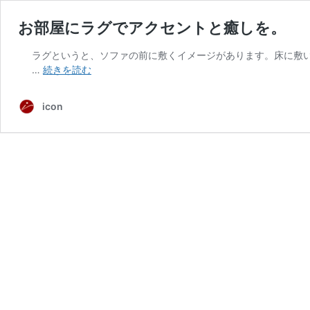
お部屋にラグでアクセントと癒しを。
ラグというと、ソファの前に敷くイメージがあります。床に敷
お
…
続きを読む
部
屋
icon
に
ラ
グ
で
ア
ク
セ
ン
ト
と
癒
し
を。