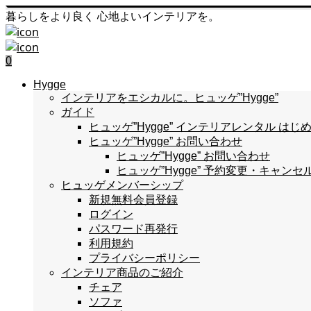
暮らしをより良く 心地よいインテリアを。
0
Hygge
インテリアをエシカルに。ヒュッゲ”Hygge”
ガイド
ヒュッゲ”Hygge” インテリアレンタル 
ヒュッゲ”Hygge” お問い合わせ
ヒュッゲ”Hygge” お問い合わせ
ヒュッゲ”Hygge” 予約変更・キャンセ
ヒュッゲメンバーシップ
新規無料会員登録
ログイン
パスワード再発行
利用規約
プライバシーポリシー
インテリア商品のご紹介
チェア
ソファ