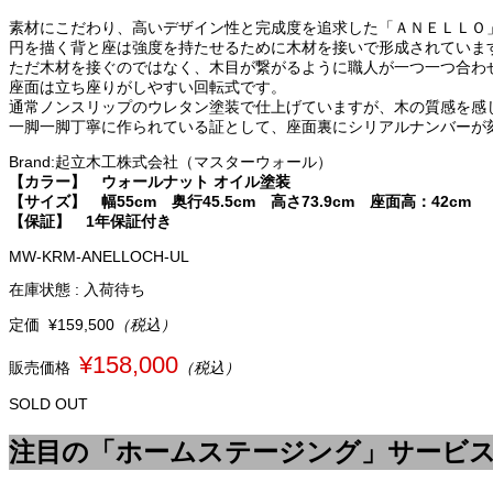
素材にこだわり、高いデザイン性と完成度を追求した「ＡＮＥＬＬＯ
円を描く背と座は強度を持たせるために木材を接いで形成されていま
ただ木材を接ぐのではなく、木目が繋がるように職人が一つ一つ合わ
座面は立ち座りがしやすい回転式です。
通常ノンスリップのウレタン塗装で仕上げていますが、木の質感を感
一脚一脚丁寧に作られている証として、座面裏にシリアルナンバーが
Brand:起立木工株式会社（マスターウォール）
【カラー】 ウォールナット オイル塗装
【サイズ】
幅
55cm
奥行
45.5cm
高さ
73.9cm
座面高：42cm
【保証】 1年保証付き
MW-KRM-ANELLOCH-UL
在庫状態 : 入荷待ち
定価
¥159,500
（税込）
¥158,000
販売価格
（税込）
SOLD OUT
注目の「ホームステージング」サービ