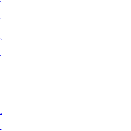
』
』
』