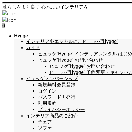
暮らしをより良く 心地よいインテリアを。
0
Hygge
インテリアをエシカルに。ヒュッゲ”Hygge”
ガイド
ヒュッゲ”Hygge” インテリアレンタル 
ヒュッゲ”Hygge” お問い合わせ
ヒュッゲ”Hygge” お問い合わせ
ヒュッゲ”Hygge” 予約変更・キャンセ
ヒュッゲメンバーシップ
新規無料会員登録
ログイン
パスワード再発行
利用規約
プライバシーポリシー
インテリア商品のご紹介
チェア
ソファ