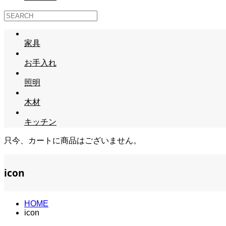
家具
お手入れ
照明
木材
キッチン
只今、カートに商品はございません。
icon
HOME
icon