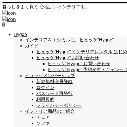
暮らしをより良く 心地よいインテリアを。
0
Hygge
インテリアをエシカルに。ヒュッゲ”Hygge”
ガイド
ヒュッゲ”Hygge” インテリアレンタル 
ヒュッゲ”Hygge” お問い合わせ
ヒュッゲ”Hygge” お問い合わせ
ヒュッゲ”Hygge” 予約変更・キャンセ
ヒュッゲメンバーシップ
新規無料会員登録
ログイン
パスワード再発行
利用規約
プライバシーポリシー
インテリア商品のご紹介
チェア
ソファ