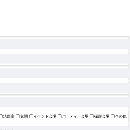
洗面室
玄関
イベント会場
パーティー会場
撮影会場
その他