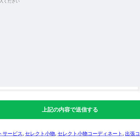
トサービス
,
セレクト小物
,
セレクト小物コーディネート
,
出張コ