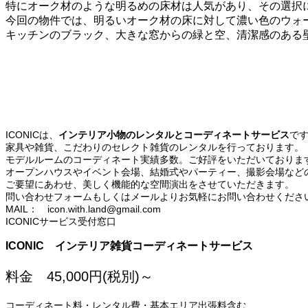
特にオーク材のような明るめの床材は人気があり、その選択
今回の物件では、明るいオーク材の床に対して濃い色のウォ
キッチンのブラック、大きな窓からの緑と空、清潔感のある
ICONICは、
インテリア小物のレンタルとコーディネートサービス
で
家具や雑貨、こだわりのセレクト雑貨のレンタルを行っております。
モデルルームのコーディネート実績多数。ご好評をいただいておりま
オープンハウスやイベント会場、結婚式やパーティー、撮影会場など
ご要望にあわせ、美しく機能的な空間演出をさせていただきます。
問い合わせフォームもしくはメールよりお気軽にお問い合わせくださ
MAIL： icon.with.land@gmail.com
ICONICサービス受付窓口
ICONIC インテリア雑貨コーディネートサービス
料金 45,000円(税別)～
コーディネート料・レンタル費・基本エリア出張料含む