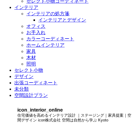
セレクト小物コーディネート
インテリア
インテリアの処方箋
インテリアとデザイン
オフィス
お手入れ
カラーコーディネート
ホームインテリア
家具
木材
照明
セレクト小物
デザイン
出張コーディネート
未分類
空間設計プラン
icon_interior_online
住宅価値を高めるインテリア設計
｜ステージング｜家具提案｜空
間デザイン
icon株式会社
空間は自然から学ぶ
Kyoto