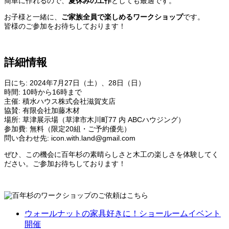
簡単に作れるので、
夏休みの工作
としても最適です。
お子様と一緒に、
ご家族全員で楽しめるワークショップ
です。
皆様のご参加をお待ちしております！
詳細情報
日にち: 2024年7月27日（土）、28日（日）
時間: 10時から16時まで
主催: 積水ハウス株式会社滋賀支店
協賛: 有限会社加藤木材
場所: 草津展示場（草津市木川町77 内 ABCハウジング）
参加費: 無料（限定20組・ご予約優先）
問い合わせ先: icon.with.land@gmail.com
ぜひ、この機会に百年杉の素晴らしさと木工の楽しさを体験してく
ださい。ご参加お待ちしております！
ウォールナットの家具好きに！ショールームイベント
開催