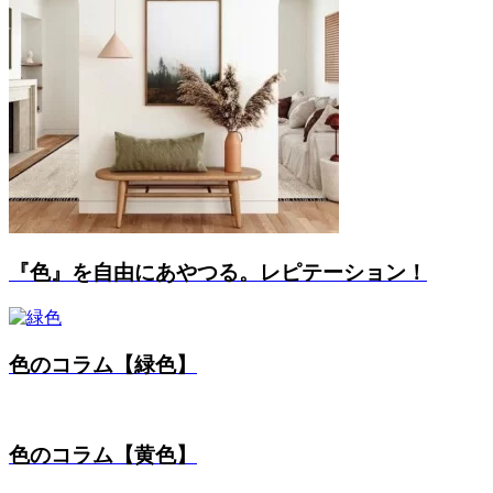
『色』を自由にあやつる。レピテーション！
色のコラム【緑色】
色のコラム【黄色】