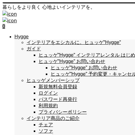
暮らしをより良く 心地よいインテリアを。
0
Hygge
インテリアをエシカルに。ヒュッゲ”Hygge”
ガイド
ヒュッゲ”Hygge” インテリアレンタル 
ヒュッゲ”Hygge” お問い合わせ
ヒュッゲ”Hygge” お問い合わせ
ヒュッゲ”Hygge” 予約変更・キャンセ
ヒュッゲメンバーシップ
新規無料会員登録
ログイン
パスワード再発行
利用規約
プライバシーポリシー
インテリア商品のご紹介
チェア
ソファ