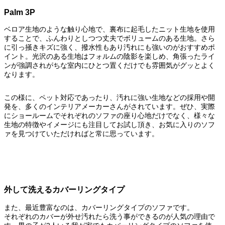
Palm 3P
ベロア生地のような触り心地で、裏布に起毛したニット生地を使用
することで、ふんわりとしつつ丈夫でボリュームのある生地。さら
に引っ掻きキズに強く、撥水性もあり汚れにも強いのがおすすめポ
イント。光沢のある生地はフォルムの陰影を楽しめ、角張ったライ
ンが強調されがちな室内にひとつ置くだけでも雰囲気がグッとよく
なります。
この様に、ペット対応であったり、汚れに強い生地などの採用や開
発を、多くのインテリアメーカーさんがされています。ぜひ、実際
にショールームでそれぞれのソファの座り心地だけでなく、様々な
生地の特徴やイメージにも注目してお試し頂き、お気に入りのソフ
ァを見つけていただければと常に思っています。
外して洗えるカバーリングタイプ
また、最近豊富なのは、カバーリングタイプのソファです。
それぞれのカバーが外せ汚れたら洗う事ができるのが人気の理由で