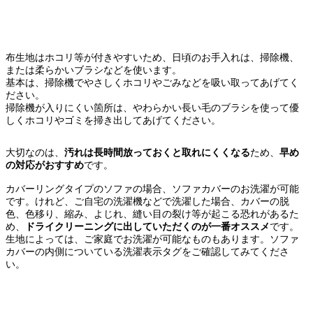
布生地はホコリ等が付きやすいため、日頃のお手入れは、掃除機、
または柔らかいブラシなどを使います。
基本は、掃除機でやさしくホコリやごみなどを吸い取ってあげてく
ださい。
掃除機が入りにくい箇所は、やわらかい長い毛のブラシを使って優
しくホコリやゴミを掃き出してあげてください。
大切なのは、
汚れは長時間放っておくと取れにくくなる
ため、
早め
の対応がおすすめ
です。
カバーリングタイプのソファの場合、ソファカバーのお洗濯が可能
です。けれど、ご自宅の洗濯機などで洗濯した場合、カバーの脱
色、色移り、縮み、よじれ、縫い目の裂け等が起こる恐れがあるた
め、
ドライクリーニングに出していただくのが一番オススメ
です。
生地によっては、ご家庭でお洗濯が可能なものもあります。ソファ
カバーの内側についている洗濯表示タグをご確認してみてくださ
い。