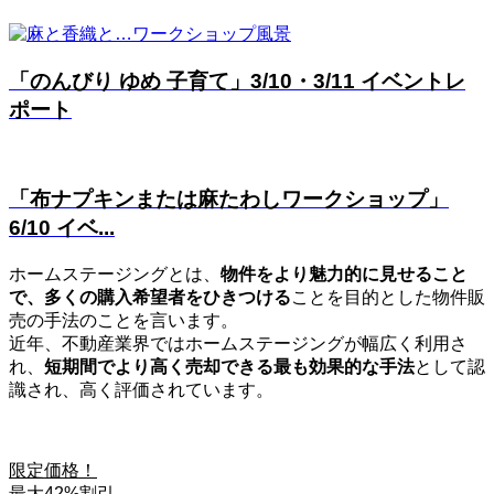
「のんびり ゆめ 子育て」3/10・3/11 イベントレ
ポート
「布ナプキンまたは麻たわしワークショップ」
6/10 イベ...
ホームステージングとは、
物件をより魅力的に見せること
で、多くの購入希望者をひきつける
ことを目的とした物件販
売の手法のことを言います。
近年、不動産業界ではホームステージングが幅広く利用さ
れ、
短期間でより高く売却できる最も効果的な手法
として認
識され、高く評価されています。
限定価格！
最大42%割引