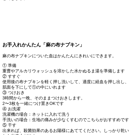
お手入れかんたん「麻の布ナプキン」
麻の布ナプキンについた血はかんたんにきれいにできます。
① 準備
重曹やアルカリウォッシュを溶かした水かぬるま湯を準備します
② すすぐ
使用後の布ナプキンを軽く押し洗いして、適度に経血を押し出し、
肌面を下にして①の中にいれます
③ つけおき
3時間から一晩、そのままつけおきします。
2〜3枚を一緒につけ置きOKです
④ お洗濯
洗濯機の場合：ネットに入れて洗う
手洗いの場合：生地の痛みが少なくすむのでこちらがおすすめです
⑤ 干す
出来れば、殺菌効果のあるお陽様にあててください。しっかり乾い