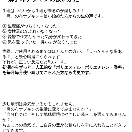
生理はつらいから生理が来るのが楽しみ！！
「麻」の布ナプキンを使い始めた方からの
生の声
です。
① 生理痛がつらくなくなった
② 女性器のかぶれがなくなった
③ 憂鬱で仕方なかった気分が変わってきた
④ 気を遣っていた「臭い」がなくなった
実際、ご使用されるまではほとんどの方が、「えっ？そんな事あ
る？」と疑心暗鬼になられます。
それが、正しい反応だと思います。
初潮からずっと、人工的な「ポリエステル・ポリエチレン・香料」
を毎月毎月使い続けてこられた方なら尚更です。
少し最初は勇気がいるかもしれません。
「麻の布ナプキンの生活に変えてみませんか？」
「自分自身に、そして地球環境にやさしい暮らしを選んでみません
か？」
ちょっとの勇気で、ご自身の豊かな暮らしを手に入れることがきっ
とできます。