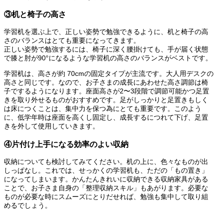
③机と椅子の高さ
学習机を選ぶ上で、正しい姿勢で勉強できるように、机と椅子の高
さのバランスはとても重要になってきます。
正しい姿勢で勉強するには、椅子に深く腰掛けても、手が届く状態
で膝と肘が90°になるような学習机の高さのバランスがベストです。
学習机は、高さが約 70cmの固定タイプが主流です。大人用デスクの
高さと同じです。なので、お子さまの成長にあわせた高さ調節は椅
子でするようになります。座面高さが2〜3段階で調節可能かつ足置
きを取り外せるものがおすすめです。足がしっかりと足置きもしく
は床につくことは、集中力を保つ為にとても重要です。このよう
に、低学年時は座面を高くし固定し、成長するにつれて下げ、足置
きを外して使用していきます。
④片付け上手になる効率のよい収納
収納についても検討してみてください。机の上に、色々なものが出
しっぱなし。これでは、せっかくの学習机も、ただの「もの置き」
になってしまいます。かんたんきれいに収納できる収納家具がある
ことで、お子さま自身の「整理収納スキル」もあがります。必要な
ものが必要な時にスムーズにとりだせれば、勉強も集中して取り組
めるでしょう。