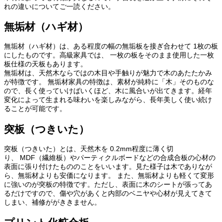
れの違いについてご一読ください。
無垢材（ハギ材）
無垢材（ハギ材）は、ある程度の幅の無垢板を接ぎ合わせて 1枚の板
にしたものです。高級家具では、 一枚の板をそのまま使用した一枚
板仕様の天板もあります。
無垢材は、天然木ならではの木目や手触りが魅力で木のあたたかみ
が特徴です。 無垢材家具の特徴は、素材が純粋に「木」そのものな
ので、長く使っていけばいくほど、木に風合いが出てきます。経年
変化によって生まれる味わいを楽しみながら、長年美しく使い続け
ることが可能です。
突板（つきいた）
突板（つきいた）とは、天然木を 0.2mm程度に薄く切
り、 MDF（繊維板）やパーティクルボードなどの合成合板の心材の
表面に張り付けたもののことをいいます。見た様子は木でありなが
ら、無垢材よりも安価になります。 また、無垢材よりも軽くて変形
に強いのが突板の特徴です。ただし、表面に木のシートが張ってあ
るだけですので、傷や穴があくと内部のベニヤや心材が見えてきて
しまい、補修ががききません。