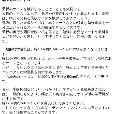
天板のサイズを検討することは、とても大切です。
天板のサイズによって、勉強や作業のしやすさが異なります。基本
は、ゆとりのある天板サイズを検討しておきましょう。
勉強に適した天板サイズは、本やノートなどの必要な勉強道具を十
分に広げられるスペースが確保できるサイズです。
天板の奥行や間口が狭い机を選ぶと、勉強に必要なノートや教科書
などを開いたり閉じたりして使うことになり、効率が悪くなりま
す。
一般的な学習机は、幅100×奥行60cmくらいの物が多くなっていま
す。
幅100×奥行60cmであれば、ノートや教科書を広げても少し余裕のあ
るサイズとなっています。
ただし、リビングに学習机を置く場合、幅が広くて奥行きを抑えた
コンパクトな学習机をおすすめします。
この場合のサイズは、幅100以下×奥行き50cm以下くらいを目安で
す。
また、受験勉強などよりしっかりした学習が行える机を選ぶ場合
は、一般的なものより、幅が広く奥行きのあるサイズ感の学習机が
おすすめです。
幅120×奥行60cmくらいを目安にしてみてください。
これくらいの大きさであれば、デスクトップパソコンも置けますの
で、長く活用することができます。