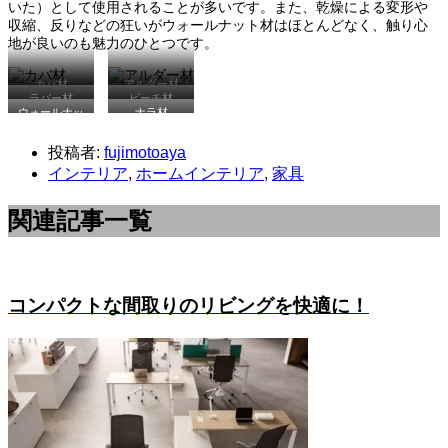
いた）として使用されることが多いです。また、乾燥による変形や
収縮、反りなどの狂いがウォールナット材はほとんどなく、触り心
地が良いのも魅力のひとつです。
カバ材
アルダー材
ラバー材
ビーチ材
ウォールナッ
ナラ材
ト材
投稿者:
fujimotoaya
インテリア
,
ホームインテリア
,
家具
関連記事一覧
コンパクトな間取りのリビングを快適に！