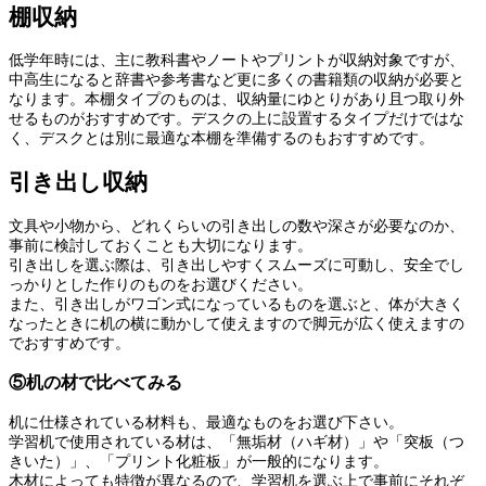
棚収納
低学年時には、主に教科書やノートやプリントが収納対象ですが、
中高生になると辞書や参考書など更に多くの書籍類の収納が必要と
なります。本棚タイプのものは、収納量にゆとりがあり且つ取り外
せるものがおすすめです。デスクの上に設置するタイプだけではな
く、デスクとは別に最適な本棚を準備するのもおすすめです。
引き出し収納
文具や小物から、どれくらいの引き出しの数や深さが必要なのか、
事前に検討しておくことも大切になります。
引き出しを選ぶ際は、引き出しやすくスムーズに可動し、安全でし
っかりとした作りのものをお選びください。
また、引き出しがワゴン式になっているものを選ぶと、体が大きく
なったときに机の横に動かして使えますので脚元が広く使えますの
でおすすめです。
⑤机の材で比べてみる
机に仕様されている材料も、最適なものをお選び下さい。
学習机で使用されている材は、「無垢材（ハギ材）」や「突板（つ
きいた）」、「プリント化粧板」が一般的になります。
木材によっても特徴が異なるので、学習机を選ぶ上で事前にそれぞ