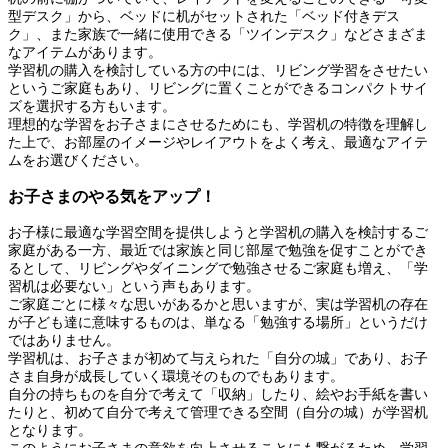
型デスク」から、ベッドに机がセットされた「ベッド付きデス
ク」、また家族で一緒に使用できる「ツインデスク」などさまざま
なアイテムがあります。
学習机の購入を検討している方の中には、リビング学習をさせたい
というご家庭もあり、リビングに置くことができるコンパクトサイ
ズを選択する方もいます。
理想的な学習をお子さまにさせるためにも、学習机の特徴を理解し
た上で、お部屋のイメージやレイアウトをよく考え、最適なアイテ
ムをお選びください。
お子さまのやる気をアップ！
お子様に最適な学習空間を提供しようと学習机の購入を検討するご
家庭がある一方、最近では家族と同じ部屋で勉強を促すことができ
るとして、リビングやダイニングで勉強させるご家庭も増え、「学
習机は必要ない」という声もあります。
ご家庭ごとに様々な思いがあるかと思いますが、実は学習机の存在
が子ども達に意味するものは、単なる「勉強する場所」というだけ
ではありません。
学習机は、お子さまが初めて与えられた「自分の城」であり、お子
さま自身が成長していく環境そのものでもあります。
自分の持ちものを自分で考えて「収納」したり、絵やお手紙を書い
たりと、初めて自分で考えて管理できる空間（自分の城）が学習机
となります。