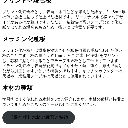
プリント化粧合板
プリント化粧合板とは、表面に木目などを印刷した紙を、2～3mm厚
の薄い合板に貼って仕上げた板材です。 リーズナブルで様々なデザ
インがあるのが魅力です。ただし、粘着性の高いテープなどで化粧
紙がはがれる場合もあるため、扱いには注意が必要です。
メラミン化粧板
メラミン化粧板とは樹脂を浸透させた紙を何層も重ね合わせた薄い
板のことです。板の厚さは約1mm。そこに木目や色柄をプリント
し、芯材に貼り付けることでテーブル天板として仕上げています。
メラミン化粧板は表面が硬質でキズや水分・熱に強く、頑丈であり
ながら加工しやすいという特徴を持ちます。キッチンカウンターの
天板や、業務用テーブルの天板などに使用されています。
木材の種類
学習机によく使われる木材を5つご紹介します。木材の種類と特徴に
ついてまとめたこちらのページもぜひご覧ください。
【保存版】木材の種類と特徴