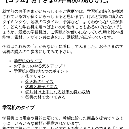
就学前のお子さまがいらっしゃるご家庭では、学習机の購入を検討
されている方が多くいらっしゃると思います。けれど実際に購入の
タイミングや、勉強のスタイル、予算など、よくわからない点が多
く、どんな学習机を選べばよいのか迷うこともあるのではないでし
ょうか。最近の学習机は、ご両親がお使いになっていた時と比べ機
能性、素材、デザイン共に進化し、選択肢が広がっています。
今回はこれらの「わからない」に着目してみました。お子さまの学
習机の購入のご参考にしてみて下さい。
学習机のタイプ
お子さまのやる気をアップ！
学習机の選び方5つのポイント
①デザイン
②天板のサイズ
③机と椅子の高さ
④片付け上手になる効率の良い収納
⑤机の材で比べてみる
学習机のタイプ
学習机には用途や目的に応じて、希望に沿った商品を提供できるよ
うに、いろいろな種類が用意されています。
机の前に棚がついていて、レイアウトを変えることのできる「可変