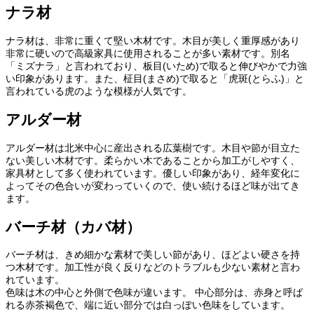
ナラ材
ナラ材は、非常に重くて堅い木材です。木目が美しく重厚感があり
非常に硬いので高級家具に使用されることが多い素材です。別名
「ミズナラ」と言われており、板目(いため)で取ると伸びやかで力強
い印象があります。また、柾目(まさめ)で取ると「虎斑(とらふ)」と
言われている虎のような模様が人気です。
アルダー材
アルダー材は北米中心に産出される広葉樹です。木目や節が目立た
ない美しい木材です。柔らかい木であることから加工がしやすく、
家具材として多く使われています。優しい印象があり、経年変化に
よってその色合いが変わっていくので、使い続けるほど味が出てき
ます。
バーチ材（カバ材）
バーチ材は、きめ細かな素材で美しい節があり、ほどよい硬さを持
つ木材です。加工性が良く反りなどのトラブルも少ない素材と言わ
れています。
色味は木の中心と外側で色味が違います。 中心部分は、赤身と呼ば
れる赤茶褐色で、端に近い部分では白っぽい色味をしています。